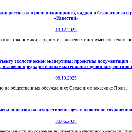
ин рассказал о роли инжиниринга, кадров и безопасности в
«Известий»
19.12.2025
раслью экономики, а одним из ключевых инструментов технологи
екту экологической экспертизы: проектная документация «П
», включая предварительные материалы оценки воздействия
08.10.2025
 на общественных обсуждениях Сведения о заказчике Полн ...
чена лицензия на осуществление деятельности по сохранени
20.06.2025
ятельности по сохранению объектов культурного наследия (памя