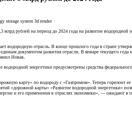
3 млрд рублей на период до 2024 года на развитие водородной
ает водородную отрасль. В конце прошлого года в стране утвер
а единым документом развития отрасли. В январе текущего год
омнил Новак.
ие водородной энергетики предусмотрены средства федерального 
орожную карту» по водороду с «Газпромом». Теперь горизонт ее
ятий «дорожной карты» «Развитие водородной энергетики» позв
нергии и его применения в отраслях экономики», — ожидают в п