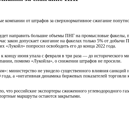
 компании от штрафов за сверхнормативное сжигание попутного
будет направить большие объемы ПНГ на промысловые факелы, п
йчас закон допускает сжигание на факелах только 5% от добыч
 «Лукойл» попросил освободить его до конца 2022 года.
 концу июня упала с февраля в три раза — до исторического мин
мпании, помимо «Лукойла», о снижении штрафов не просили.
: министерство не увидело существенного влияния санкций на
 года, а «негативная динамика биржевых показателей торговли
ало, что российские экспортеры сжиженного углеводородного газ
спортные маршруты остаются закрытыми.