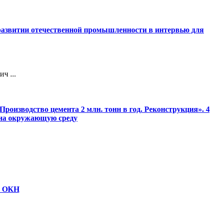
 развитии отечественной промышленности в интервью для
ч ...
роизводство цемента 2 млн. тонн в год. Реконструкция». 4
 на окружающую среду
ю ОКН