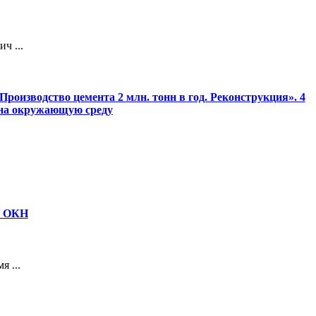
ч ...
роизводство цемента 2 млн. тонн в год. Реконструкция». 4
 на окружающую среду
ю ОКН
 ...