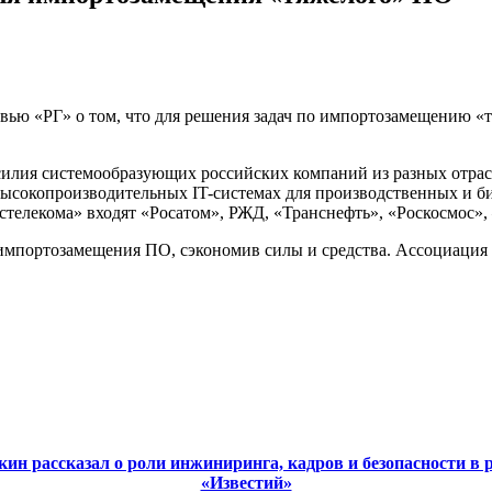
рвью «РГ» о том, что для решения задач по импортозамещению 
илия системообразующих российских компаний из разных отрасл
 высокопроизводительных IT-системах для производственных и б
стелекома» входят «Росатом», РЖД, «Транснефть», «Роскосмос»
ы импортозамещения ПО, сэкономив силы и средства. Ассоциац
ин рассказал о роли инжиниринга, кадров и безопасности в
«Известий»