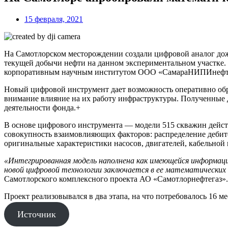
15 февраля, 2021
На Самотлорском месторождении создали цифровой аналог до
текущей добычи нефти на данном экспериментальном участке.
корпоративным научным институтом ООО «СамараНИПИнефт
Новый цифровой инструмент дает возможность оперативно обр
внимание влияние на их работу инфраструктуры. Полученные
деятельности фонда.+
В основе цифрового инструмента — модели 515 скважин дейс
совокупность взаимовлияющих факторов: распределение дебит
оригинальные характеристики насосов, двигателей, кабельной
«Интегрированная модель наполнена как имеющейся информац
новой цифровой технологии заключается в ее математически
Самотлорского комплексного проекта АО «Самотлорнефтегаз».
Проект реализовывался в два этапа, на что потребовалось 16 м
Источник