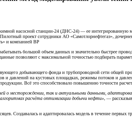
жимной насосной станции-24 (ДНС-24) — ее интегрированную м
 Пилотный проект сотрудники АО «Самотлорнефтегаз», дочерне
ь» и компанией BP
абатывать большой объем данных и значительно быстрее прово
 данные позволяют с максимальной точностью подбирать парам
твующего добывающего фонда и трубопроводной сети общей про
ов и давлений на кустовых площадках, режимы потоков и давле
 продукции. Всё это способствовало повышению точности расчет
ией о месторождении, так и актуальными данными, адаптиров
х алгоритмах расчёта оптимизации добычи нефти»
, — рассказы
есяцев. Создавалась и адаптировалась модель в течение первых т