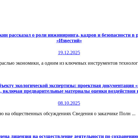
ин рассказал о роли инжиниринга, кадров и безопасности в
«Известий»
19.12.2025
раслью экономики, а одним из ключевых инструментов технологи
екту экологической экспертизы: проектная документация «П
», включая предварительные материалы оценки воздействия
08.10.2025
 на общественных обсуждениях Сведения о заказчике Полн ...
чена лицензия на осуществление деятельности по сохранени