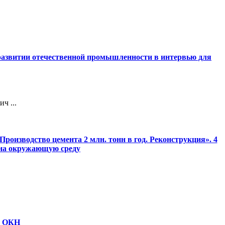
 развитии отечественной промышленности в интервью для
ч ...
роизводство цемента 2 млн. тонн в год. Реконструкция». 4
 на окружающую среду
ю ОКН