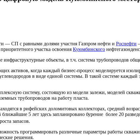
ти — СП с равными долями участия Газпром нефти и
Роснефти
—
приоритетного участка освоения
Куюмбинского
нефтегазонденс
е инфраструктурные объекты, в т.ч. система трубопроводов общ
щих активов, когда каждый бизнес-процесс моделируется изоли
глеводородов в виде единой системы. В такой системе каждый э
мплексную систему, состоящую из модели залежи, моделей скваж
земных трубопроводов на работу пласта.
одятся в рифейских доломитовых коллекторах, средний возраст
 В ближайшие 5 лет здесь запланировано бурение более 20 раз
оста запасов.
можность программировать различные параметры работы скважи
еские решения.