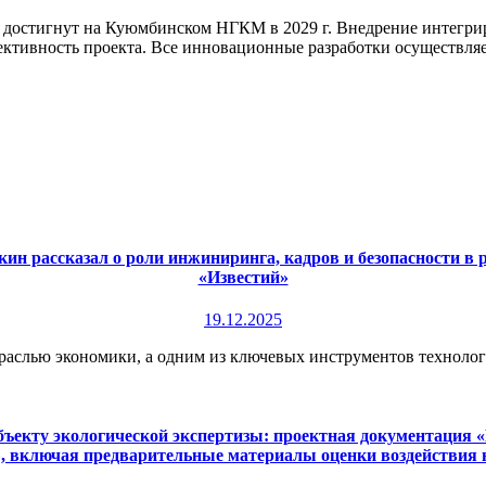
ет достигнут на Куюмбинском НГКМ в 2029 г. Внедрение интегр
ктивность проекта. Все инновационные разработки осуществля
.
ин рассказал о роли инжиниринга, кадров и безопасности в
«Известий»
19.12.2025
раслью экономики, а одним из ключевых инструментов технологи
екту экологической экспертизы: проектная документация «П
», включая предварительные материалы оценки воздействия