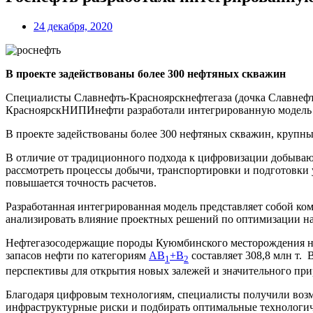
24 декабря, 2020
В проекте задействованы более 300 нефтяных скважин
Специалисты Славнефть-Красноярскнефтегаза (дочка Славнеф
КрасноярскНИПИнефти разработали интегрированную модель 
В проекте задействованы более 300 нефтяных скважин, крупны
В отличие от традиционного подхода к цифровизации добываю
рассмотреть процессы добычи, транспортировки и подготовки у
повышается точность расчетов.
Разработанная интегрированная модель представляет собой ко
анализировать влияние проектных решений по оптимизации на
Нефтегазосодержащие породы Куюмбинского месторождения нах
запасов нефти по категориям
АВ
+В
составляет 308,8 млн т.
1
2
перспективы для открытия новых залежей и значительного прир
Благодаря цифровым технологиям, специалисты получили воз
инфраструктурные риски и подбирать оптимальные технологич